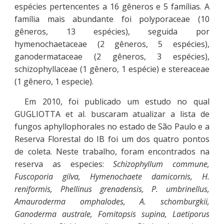
espécies pertencentes a 16 gêneros e 5 famílias. A
família mais abundante foi polyporaceae (10
gêneros, 13 espécies), seguida por
hymenochaetaceae (2 gêneros, 5 espécies),
ganodermataceae (2 gêneros, 3 espécies),
schizophyllaceae (1 gênero, 1 espécie) e stereaceae
(1 gênero, 1 especie).
Em 2010, foi publicado um estudo no qual
GUGLIOTTA et al. buscaram atualizar a lista de
fungos
aphyllophorales no estado de S
ão Paulo e a
Reserva Florestal do IB foi um dos quatro pontos
de coleta. Neste trabalho, foram encontrados na
reserva as especies:
Schizophyllum commune,
Fuscoporia gilva, Hymenochaete damicornis, H.
reniformis, Phellinus grenadensis, P. umbrinellus,
Amauroderma omphalodes, A. schomburgkii,
Ganoderma australe, Fomitopsis supina, Laetiporus